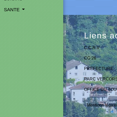
SANTE
Liens a
C.C.R.V
CG 26
PREFECTURE
PARC VERCOR
OFFICE DU TO
Mentions légale