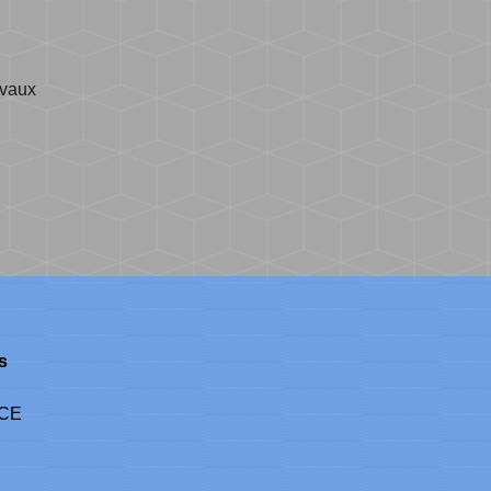
avaux
s
NCE