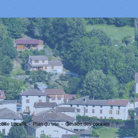
bile Localiti
-
Plan du site
-
Gestion des cookies