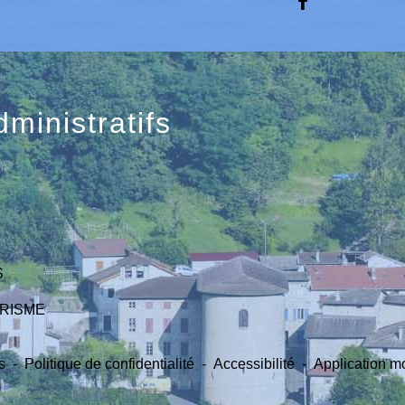
dministratifs
S
URISME
s
-
Politique de confidentialité
-
Accessibilité
-
Application mo