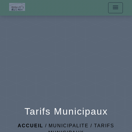
menu
Tarifs Municipaux
ACCUEIL
/
MUNICIPALITE
/
TARIFS