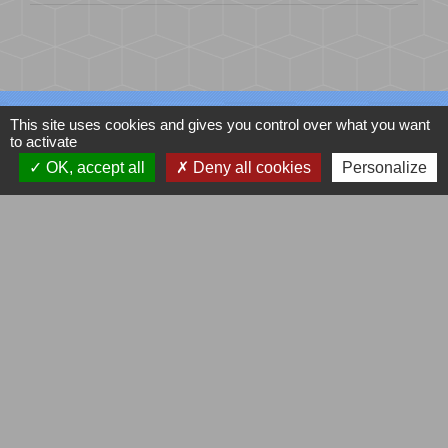
Contacts
This site uses cookies and gives you control over what you want
to activate
Commune d'Oriol-en-Royans
OK, accept all
Deny all cookies
Personalize
30 rue du Village
26190 Oriol-en-Royans - FRANCE
+33 4 75 48 64 97
Liens administratifs
C.C.R.V