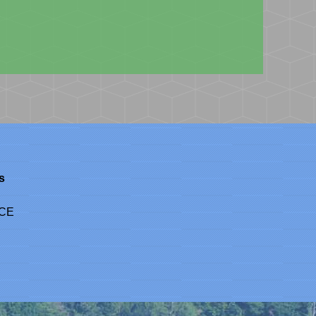
s
NCE