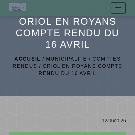
menu
ORIOL EN ROYANS
COMPTE RENDU DU
16 AVRIL
ACCUEIL
/
MUNICIPALITE
/
COMPTES
RENDUS
/
ORIOL EN ROYANS COMPTE
RENDU DU 16 AVRIL
12/06/2026