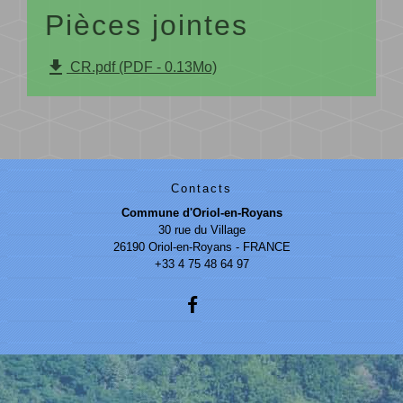
Pièces jointes
file_download
CR.pdf (PDF - 0.13Mo)
Contacts
Commune d'Oriol-en-Royans
30 rue du Village
26190 Oriol-en-Royans - FRANCE
+33 4 75 48 64 97